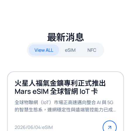
最新消息
View ALL
eSIM
NFC
火星人福氣金鑛專利正式推出
Mars eSIM 全球智網 IoT 卡
全球物聯網（IoT）市場正高速邁向整合 AI 與 5G
的智慧生態系，連網穩定性與遠端管控能力已成
為企業決勝關鍵。然而，龐大的硬體汰換成本往
往成為企業升級的絆腳石。為此，火星人福氣金
2026/06/04
|
eSIM