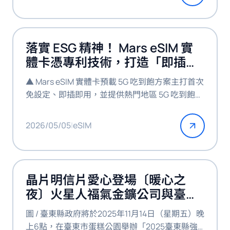
鑛股份有限公司今日正式發表「Mars eSIM 全球
智網 IoT 卡」，主打「免換設備、無痛升級」，專
為企業客戶設計。只需將卡片插入現有舊款設
備，即可瞬間賦予其 eSIM 的彈性連網與全球遠端
落實 ESG 精神！ Mars eSIM 實
管控能力。此次發表不僅助企業大幅降低硬體升
體卡憑專利技術，打造「即插即
級門檻，更標誌著火星人福氣金鑛引領台灣 eSIM
用、插卡不丟卡」的綠色通訊新
技術，為全球物聯網設備升級寫下全新紀元。 舊
▲ Mars eSIM 實體卡預載 5G 吃到飽方案主打首次
模式
式 SIM 卡與硬體限制，正在拖累企業 IoT 佈局根據
免設定、即插即用，並提供熱門地區 5G 吃到飽方
多家產業研究機構預估，全球 IoT 連網設備已突破
案。 隨著全球旅遊熱潮復甦，eSIM 通訊技術已成
160 億台，企業對穩定、可遠端管控的全球連網方
為出國上網的主流選擇。然而，市面上仍有大量
2026/05/05
|
eSIM
案需求日益迫切。然而，許多企業在大規模部署
安卓手機未內建 eSIM 晶片，導致廣大用戶在出國
設備時，仍深陷硬體規格落後與舊式 SIM 卡綁定
時仍需面臨頻繁換卡或負擔高額漫遊費的困擾。
單一電信商的泥淖：● 硬體升級斷層： 許多運行
針對此痛點，火星人福氣金鑛公司今日正式發表
中或現有設計的舊機器未內建 eSIM 晶片，面臨通
革命性產品「Mars eSIM 實體卡預載 5G 吃到飽方
晶片明信片愛心登場〔暖心之
訊不穩定及被智慧化浪潮淘汰的風險。● 跨國部
案」，透過一張結合專利晶片的實體卡，讓所有
夜〕火星人福氣金鑛公司與臺東
署困難： 設備無法標準化，需在不同國家使用當
安卓手機都能無痛升級，即可無縫接軌全球主流
縣府合作推出
地電信商的舊式 SIM 卡，採購、物流、換卡流程
的 eSIM 數位上網服務。▲ 由火星人福氣金鑛
圖 / 臺東縣政府將於2025年11月14日（星期五）晚
耗費大量人力與時間成本。● 單一電信商綁定：
CEO 莊連豪親自取得之中華民國專利證書（新型
上6點，在臺東市蛋糕公園舉辦「2025臺東縣強