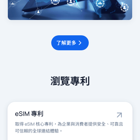
了解更多
瀏覽專利
eSIM 專利
取得 eSIM 核心專利，為企業與消費者提供安全、可靠且
可信賴的全球連結體驗。