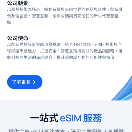
公司願景
以晶片技術為核心，驅動有線與無線世界的連結與延伸，創造融
合數位藝術、智慧互聯、環保永續與資安信任的新世代智慧體
驗。
公司使命
以創新晶片設計與應用為基礎，結合 NFC 感應、eSIM 技術與全
球網絡串連能力，打造安全、智慧且環境友好的產品與服務，推
動科技與生活的深度融合，提升跨領域互動的可能性與價值。
了解更多
一站式
eSIM 服務
提供完整 eSIM 解決方案，滿足企業與個人各種需